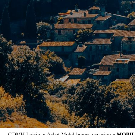
GDMH Loisirs
»
Achat Mobil-homes occasion
»
MOBIL 