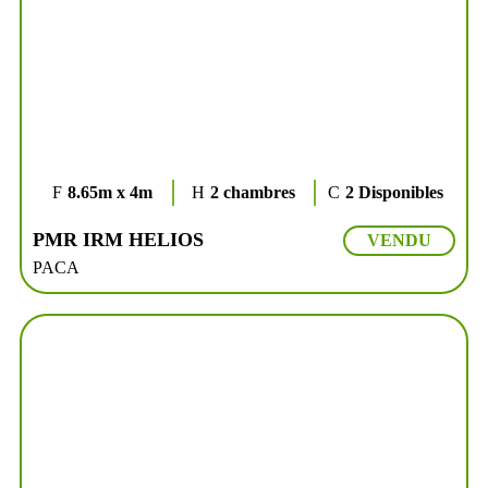
8.65m x 4m
2 chambres
2 Disponibles
PMR IRM HELIOS
VENDU
PACA