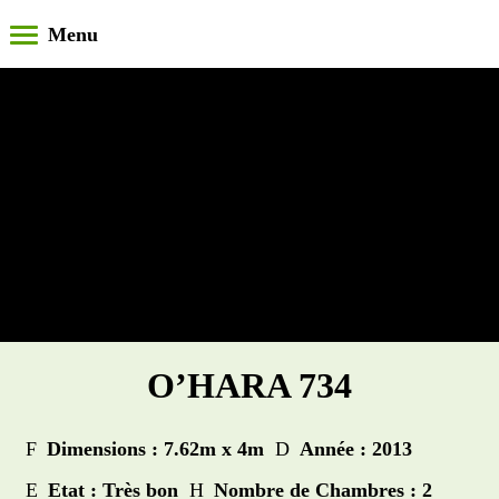
O’HARA 734
Dimensions : 7.62m x 4m
Année : 2013
Etat : Très bon
Nombre de Chambres : 2