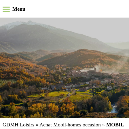
GDMH Loisirs
»
Achat Mobil-homes occasion
»
MOBIL