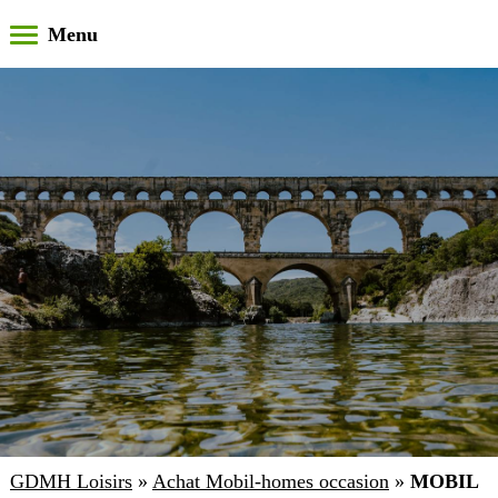
GDMH Loisirs
»
Achat Mobil-homes occasion
»
MOBIL