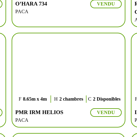
O’HARA 734
VENDU
PACA
8.65m x 4m
2 chambres
2 Disponibles
PMR IRM HELIOS
VENDU
PACA