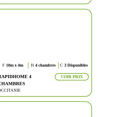
10m x 4m
4 chambres
3 Disponibles
RAPIDHOME 4
VOIR PRIX
CHAMBRES
OCCITANIE