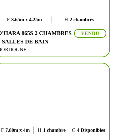
8.65m x 4.25m
2 chambres
O’HARA 865S 2 CHAMBRES
VENDU
2 SALLES DE BAIN
DORDOGNE
7.80m x 4m
1 chambre
4 Disponibles