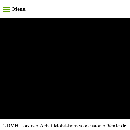
GDMH Loisirs
»
Achat Mobil-homes occasion
»
Vente de