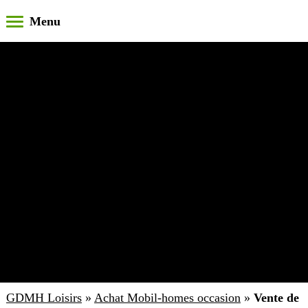
GDMH Loisirs
»
Achat Mobil-homes occasion
»
Vente de